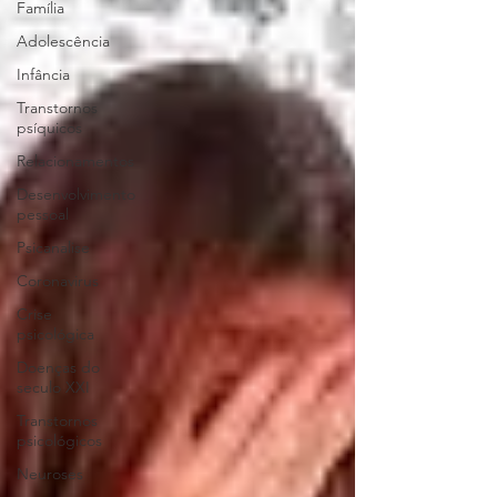
Família
Adolescência
Infância
Transtornos
psíquicos
Relacionamentos
Desenvolvimento
pessoal
Psicanalise
Coronavirus
Crise
psicológica
Doenças do
seculo XXI
Transtornos
psicológicos
Neuroses