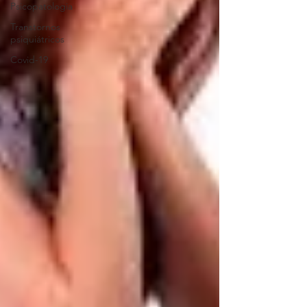
Psicopatologia
Transtornos
psiquiátricos
Covid-19