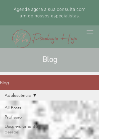
Agende agora a sua consulta com
um de nossos especialistas.
Blog
Blog
Adolescência
All Posts
Profissão
Desenvolvimento
pessoal