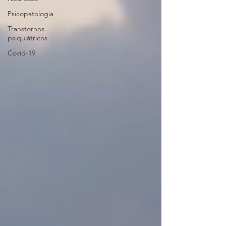
Psicopatologia
Transtornos
psiquiátricos
Covid-19