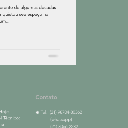
iferente de algumas décadas
conquistou seu espaço na
um...
Contato
Hoje
◉ Tel.: (21) 98704-80362
 Técnico:
(whatsapp)
na
(21) 3066-2282