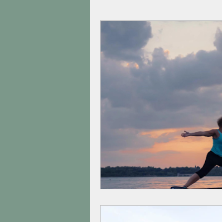
Relacionamentos
Desenvo
Doenças do seculo XXI
Tr
Covid-19