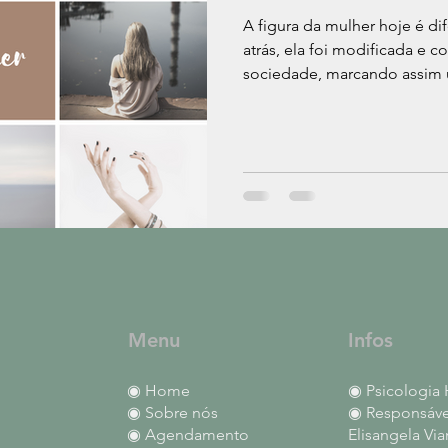
A figura da mulher hoje é d
atrás, ela foi modificada e 
sociedade, marcando assim 
Menu
Infos
◉ Home
◉ Psicologia 
◉ Sobre nós
◉ Responsável
◉ Agendamento
Elisangela Via