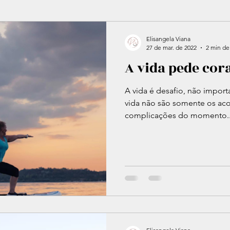
lvimento pessoal
Psicanalise
Coronavirus
Crise 
Elisangela Viana
27 de mar. de 2022
2 min de 
A vida pede co
anstornos psicológicos
Neuroses
Psicopatologia
A vida é desafio, não impor
vida não são somente os aco
complicações do momento..