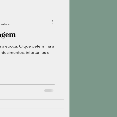
psicológica
leitura
ragem
Transtornos psiquiátricos
ta a época. O que determina a
ntecimentos, infortúnios e
..