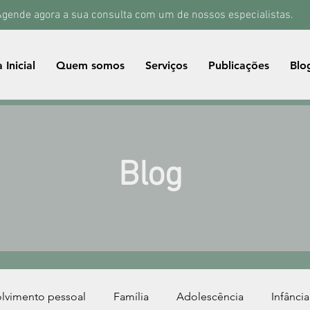
gende agora a sua consulta com um de nossos especialistas.
 Inicial
Quem somos
Serviços
Publicações
Blo
Blog
lvimento pessoal
Família
Adolescência
Infância