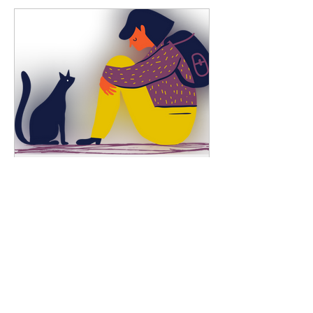
Perdas, luto, saudades!!!
Saudades!!! Expressão que representa
bem a dor que sentimos ao
perdermos pessoas que amamos, que
estiveram presentes em nossa vida.
Essa...