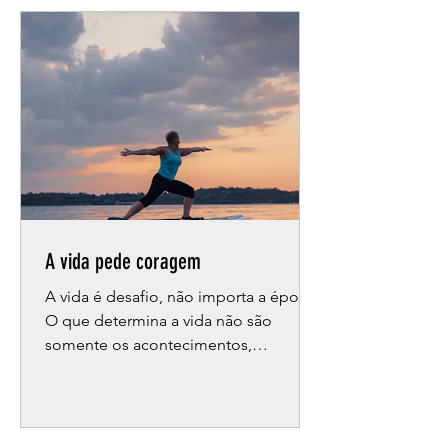
cria. Pensemos numa tatuagem: cada
traço guarda uma história secreta, um
motivo que repousa na pele. Marcas
sempre se mostram, seja no corpo,
seja na alma. Nunca desaparecem por
completo. Podem ser feridas antigas,
traumas, narrativas que nos molda
A vida pede coragem
A vida é desafio, não importa a época.
O que determina a vida não são
somente os acontecimentos,
infortúnios e complicações do
momento....